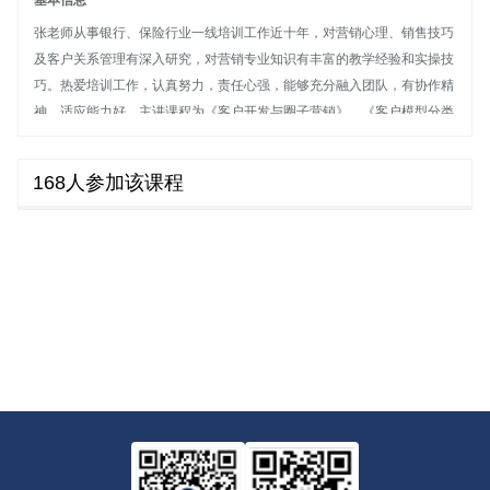
基本信息
张老师从事银行、保险行业一线培训工作近十年，对营销心理、销售技巧
及客户关系管理有深入研究，对营销专业知识有丰富的教学经验和实操技
巧。热爱培训工作，认真努力，责任心强，能够充分融入团队，有协作精
神，适应能力好。主讲课程为《客户开发与圈子营销》、《客户模型分类
与营销沟通技巧》、《个人职业形象塑造与性格密码分析》、《销售细节
精讲与客户关系管理》、《互联网金融时代营销契机》。为多家银行及保
168人参加该课程
险等金融机构授课，深受学员好评。
擅长领域
商业银行营销
、谈判技巧、团队建设等。